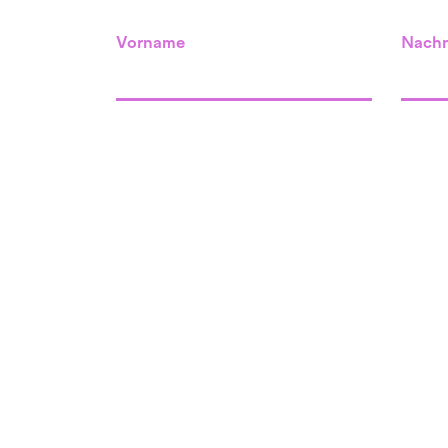
Vorname
Nach
Standort Willisau
unser Raum
Menznauerstrasse 34
6130 Willisau
Standort Grosswange