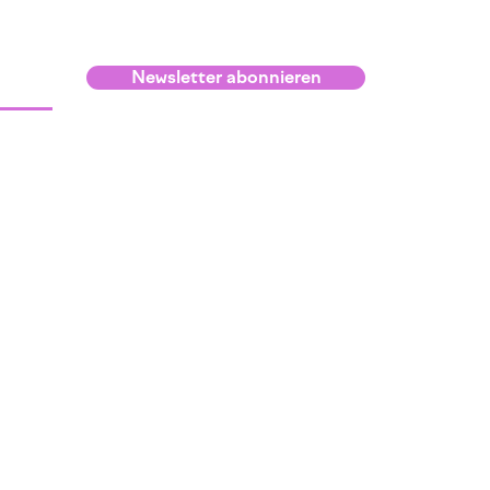
Newsletter abonnieren
Infos
Kontakt und Lage
Raumvermietung
Anmeldebedingungen
Netzwerk