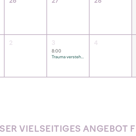
26
27
28
2
3
4
8:00
Trauma verstehen - schreibe deine Geschichte neu
SER VIELSEITIGES ANGEBOT 