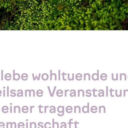
rlebe wohltuende u
eilsame Veranstaltu
 einer tragenden
emeinschaft