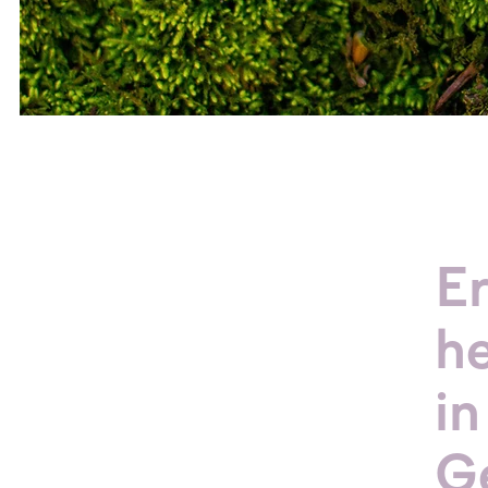
E
h
in
G