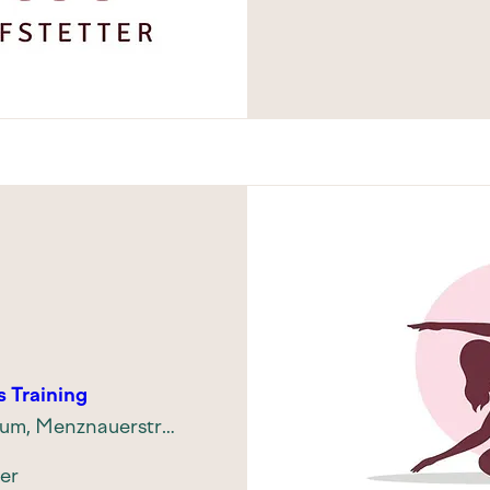
s Training
Unser Raum, Menznauerstrasse 34, 6130 Willisau, Schweiz
er