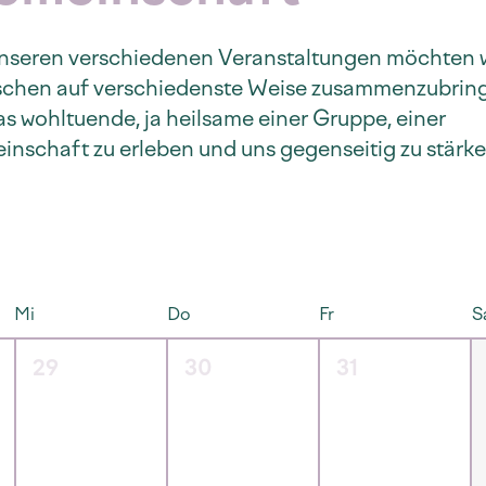
nseren verschiedenen Veranstaltungen möchten w
chen auf verschiedenste Weise zusammenzubrin
s wohltuende, ja heilsame einer Gruppe, einer
nschaft zu erleben und uns gegenseitig zu stärke
Mi
Do
Fr
S
29
30
31