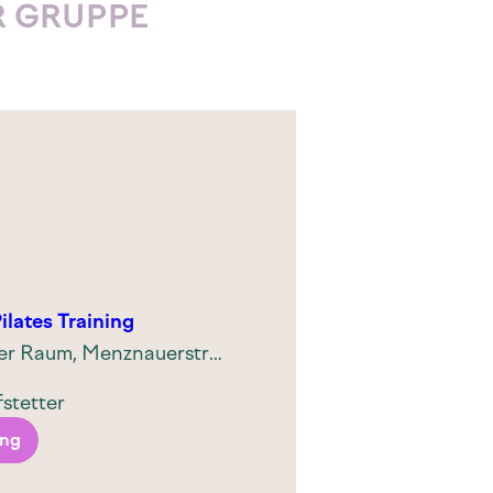
R GRUPPE
ilates Training
Unser Raum, Menznauerstrasse 34, 6130 Willisau, Schweiz
stetter
ung