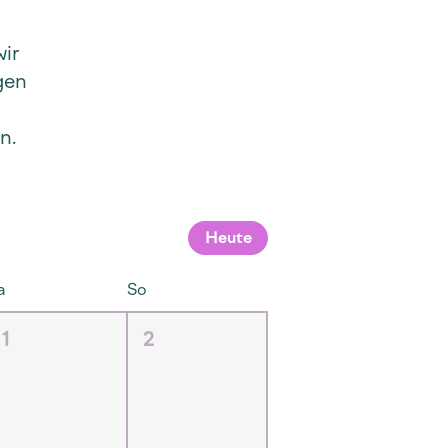
ir
gen
n.
Heute
a
So
1
2