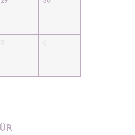
29
30
5
6
FÜR