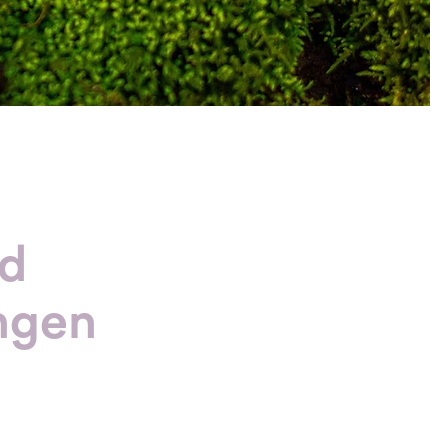
nd
ngen