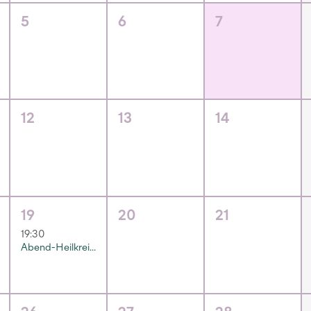
5
6
7
12
13
14
19
20
21
19:30
Abend-Heilkreis mit Sibylle