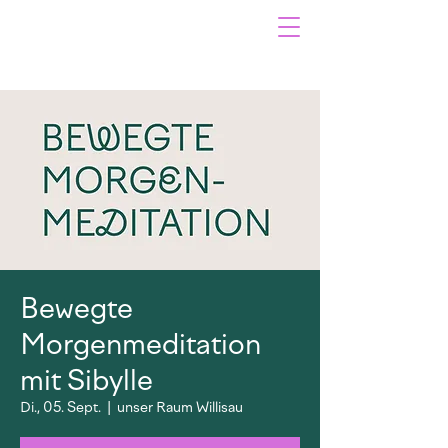
Bewegte
Morgenmeditation
mit Sibylle
Di., 05. Sept.
  |  
unser Raum Willisau