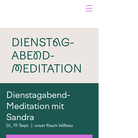
Dienstagabend-
Meditation mit
Sandra
Di., 19. Sept.
  |  
unser Raum Willisau