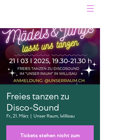
Freies tanzen zu
Disco-Sound
Fr., 21. März
  |  
Unser Raum, Willisau
Tickets stehen nicht zum