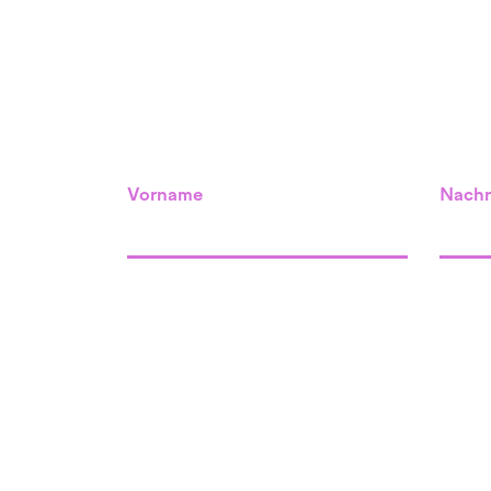
Vorname
Nach
Standort Willisau