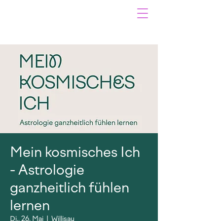
Mein kosmisches Ich
- Astrologie
ganzheitlich fühlen
lernen
Di., 26. Mai
  |  
Willisau