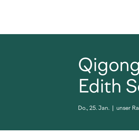
Qigong 
Edith 
Do., 25. Jan.
  |  
unser Ra