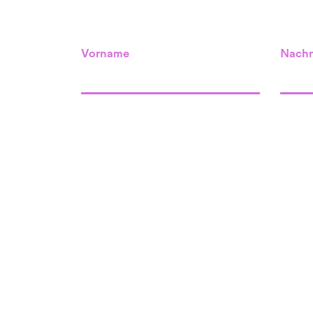
Vorname
Nach
Standort Willisau
unser Raum
Menznauerstrasse 34
6130 Willisau