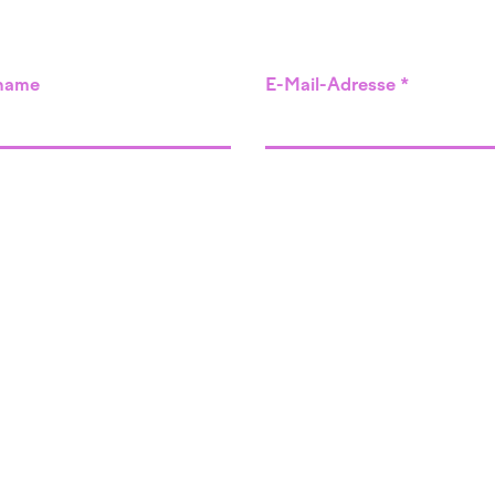
name
E-Mail-Adresse
Angebot
Veranstaltungen
Komplementärtherapie
Supervision