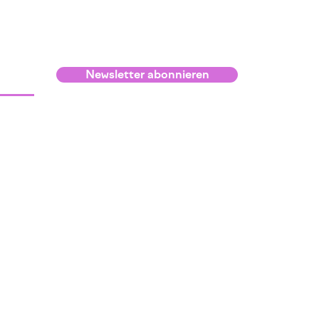
Newsletter abonnieren
Infos
Kontakt und Lage
Raumvermietung
Anmeldebedingungen
Netzwerk