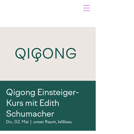
Qigong Einsteiger-
Kurs mit Edith
Schumacher
Do., 02. Mai
  |  
unser Raum, Willisau