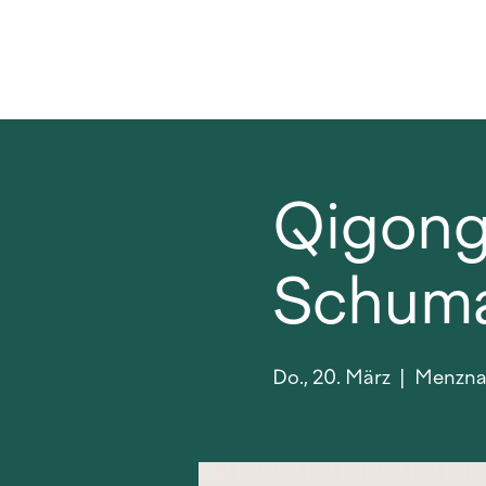
Qigong 
Schum
Do., 20. März
  |  
Menznau