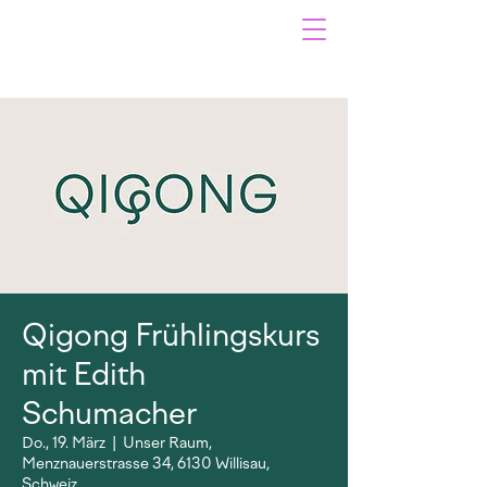
Qigong Frühlingskurs
mit Edith
Schumacher
Do., 19. März
  |  
Unser Raum,
Menznauerstrasse 34, 6130 Willisau,
Schweiz