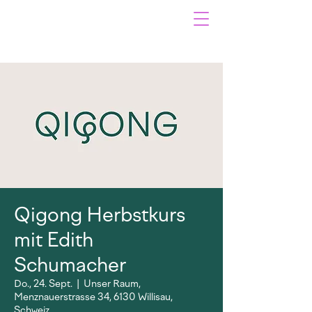
Qigong Herbstkurs
mit Edith
Schumacher
Do., 24. Sept.
  |  
Unser Raum,
Menznauerstrasse 34, 6130 Willisau,
Schweiz