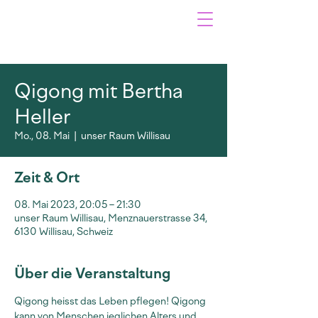
Qigong mit Bertha
Heller
Mo., 08. Mai
  |  
unser Raum Willisau
Zeit & Ort
08. Mai 2023, 20:05 – 21:30
unser Raum Willisau, Menznauerstrasse 34,
6130 Willisau, Schweiz
Über die Veranstaltung
Qigong heisst das Leben pflegen! Qigong 
kann von Menschen jeglichen Alters und 