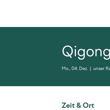
Qigong 
Mo., 04. Dez.
  |  
unser R
Zeit & Ort