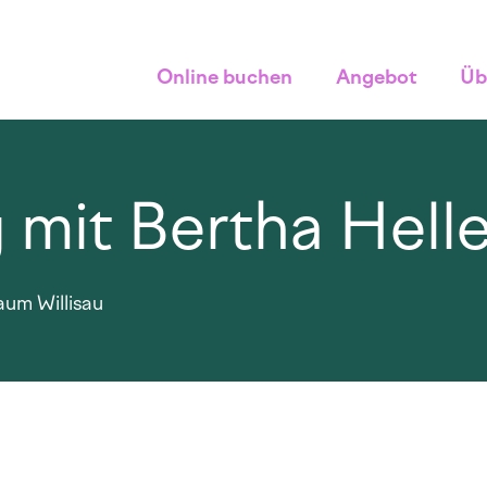
Online buchen
Angebot
Üb
mit Bertha Helle
aum Willisau