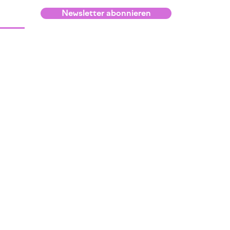
Newsletter abonnieren
Infos
Kontakt und Lage
Raumvermietung
Anmeldebedingungen
Netzwerk
Blog