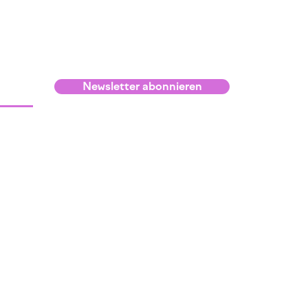
Newsletter abonnieren
Infos
Kontakt und Lage
Raumvermietung
Anmeldebedingungen