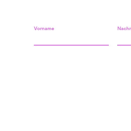
Vorname
Nach
Standort Willisau
unser Raum
Menznauerstrasse 34
6130 Willisau