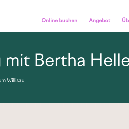
Online buchen
Angebot
Üb
mit Bertha Helle
m Willisau