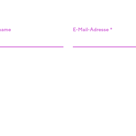
name
E-Mail-Adresse
Angebot
Veranstaltungen
Komplementärtherapie
Supervision