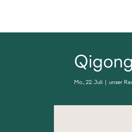
Qigong 
Mo., 22. Juli
  |  
unser Rau