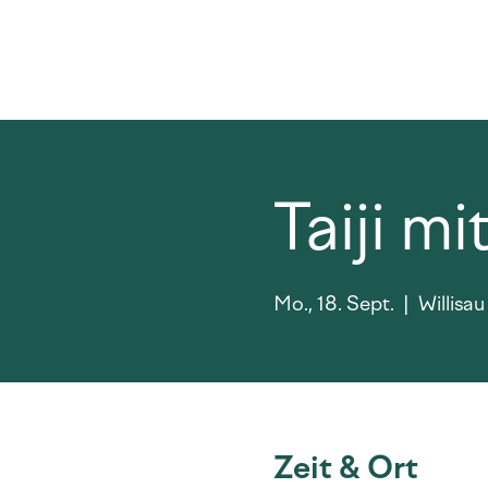
Taiji m
Mo., 18. Sept.
  |  
Willisau
Zeit & Ort