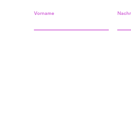
Vorname
Nach
Standort Willisau
unser Raum
Menznauerstrasse 34
6130 Willisau
Standort Grosswange