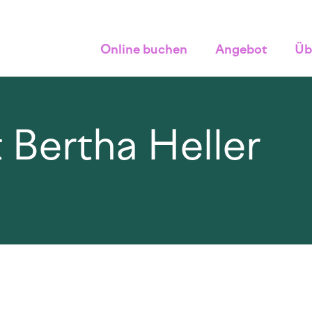
Online buchen
Angebot
Üb
it Bertha Heller