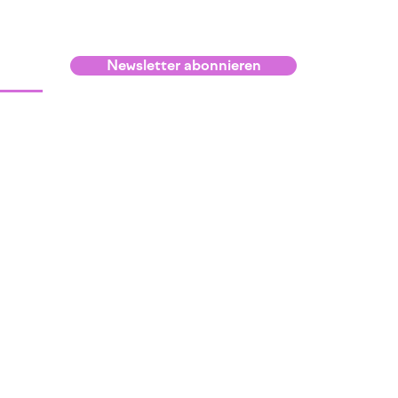
Newsletter abonnieren
Infos
Kontakt und Lage
Raumvermietung
Anmeldebedingungen
Netzwerk