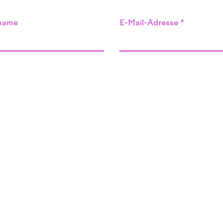
name
E-Mail-Adresse
Angebot
Veranstaltungen
Komplementärtherapie
Supervision
n