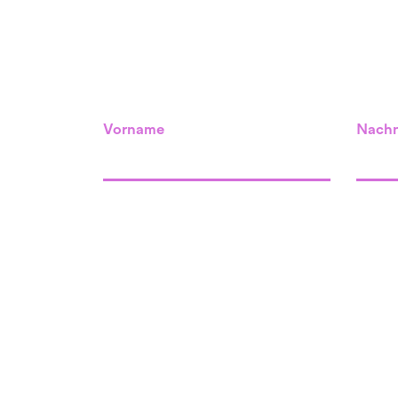
Vorname
Nach
Standort Willisau
unser Raum