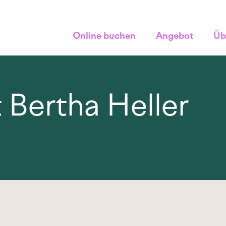
Online buchen
Angebot
Üb
it Bertha Heller