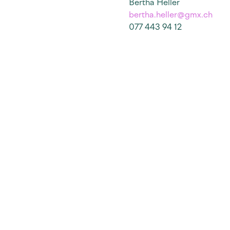
Bertha Heller
bertha.heller@gmx.ch
077 443 94 12