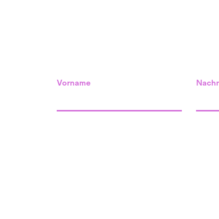
Vorname
Nach
Standort Willisau