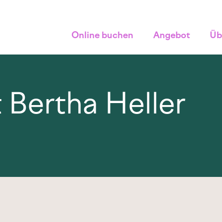
Online buchen
Angebot
Üb
it Bertha Heller