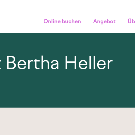
Online buchen
Angebot
Üb
it Bertha Heller