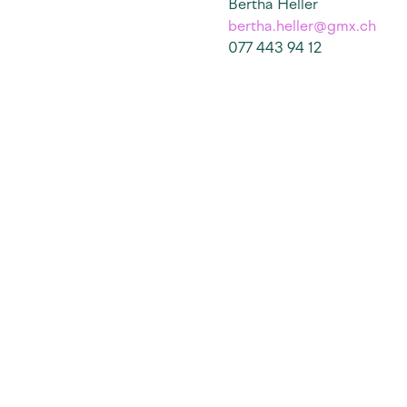
Bertha Heller
bertha.heller@gmx.ch
077 443 94 12