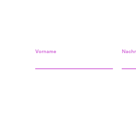
Vorname
Nach
Standort Willisau