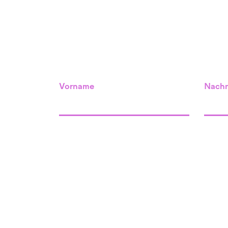
Vorname
Nach
Standort Willisau