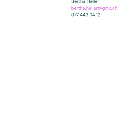
Bertha Heller
bertha.heller@gmx.ch
077 443 94 12