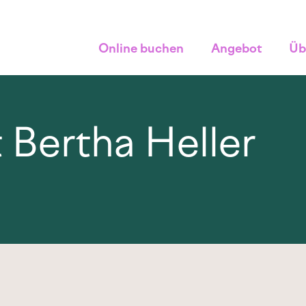
Online buchen
Angebot
Üb
it Bertha Heller