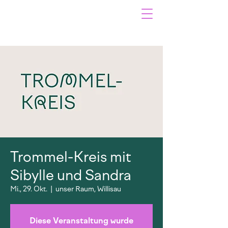
Trommel-Kreis mit
Sibylle und Sandra
Mi., 29. Okt.
  |  
unser Raum, Willisau
Diese Veranstaltung wurde