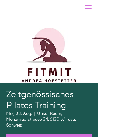
Zeitgenössisches
Pilates Training
Mo., 03. Aug.
  |  
Unser Raum,
Menznauerstrasse 34, 6130 Willisau,
Schweiz