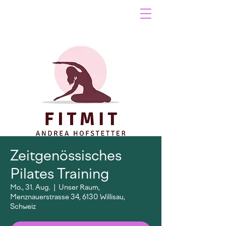
Zeitgenössisches
Pilates Training
Mo., 31. Aug.
  |  
Unser Raum,
Menznauerstrasse 34, 6130 Willisau,
Schweiz