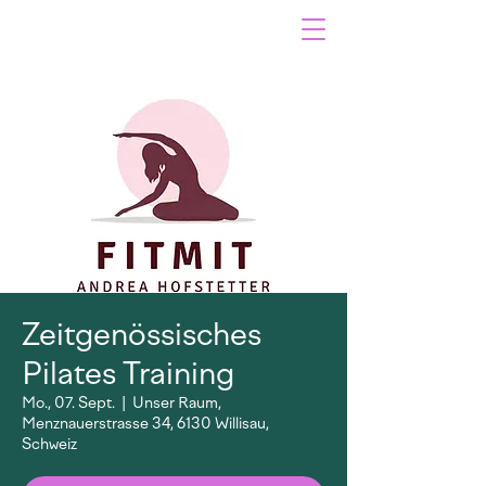
Zeitgenössisches
Pilates Training
Mo., 07. Sept.
  |  
Unser Raum,
Menznauerstrasse 34, 6130 Willisau,
Schweiz