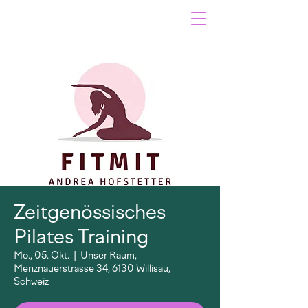
Zeitgenössisches
Pilates Training
Mo., 05. Okt.
  |  
Unser Raum,
Menznauerstrasse 34, 6130 Willisau,
Schweiz